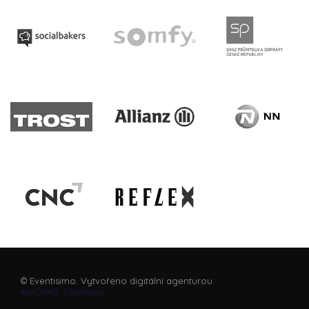
© Eventisimo. Vytvořeno digitální agenturou
4WORKS Solutions