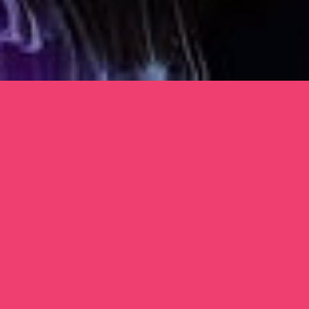
NAŠE SÍLA JE V ROZMANITOSTI
JSME EVENTOVÁ
AGENTURA, KTERÁ
UDÁVÁ SMĚR VAŠICH